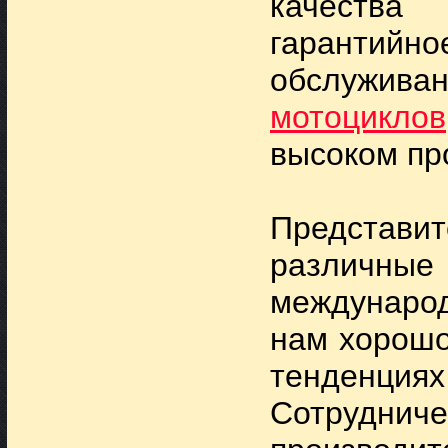
качеств
гаранти
обслужива
мотоциклов
высоком пр
Представи
различны
междунаро
нам хорошо
тенденциях
Сотруд