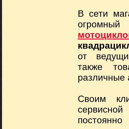
В сети маг
огромный
мотоцикло
квадрацик
от ведущи
также т
различные 
Своим кл
сервисно
постоянн