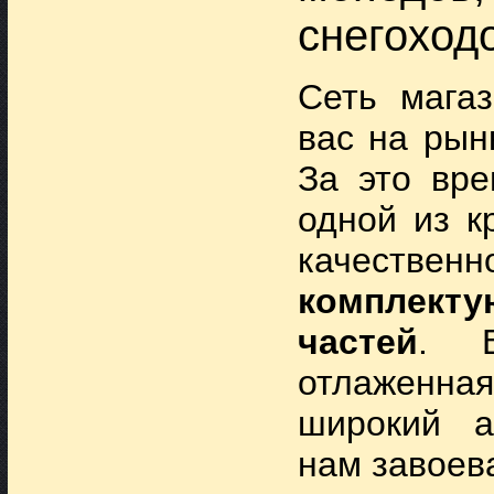
снегоход
Сеть магаз
вас на рын
За это вре
одной из к
качествен
комплекту
частей
. В
отлаженна
широкий а
нам завоев