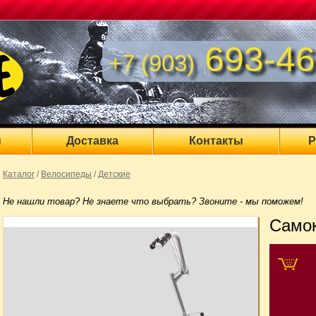
693-46
+7 (903)
ы
Доставка
Контакты
Р
Каталог
/
Велосипеды
/
Детские
Не нашли товар? Не знаете что выбрать? Звоните - мы поможем!
Самок