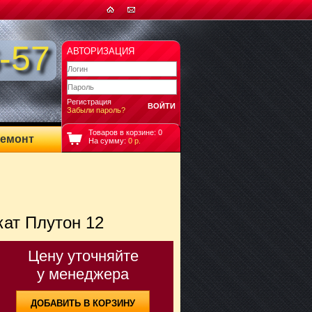
-57
АВТОРИЗАЦИЯ
Регистрация
Забыли пароль?
Товаров в корзине:
0
емонт
На сумму:
0
р.
ат Плутон 12
Цену уточняйте
у менеджера