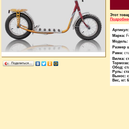
Этот това
Подробнее
Артикул:
Марка:
F
Модель:
Размер 
Рама:
ста
Вилка:
с
Тормоза
Поделиться…
Обод
: с
Руль
: ст
Вынос:
Вес, кг:
6