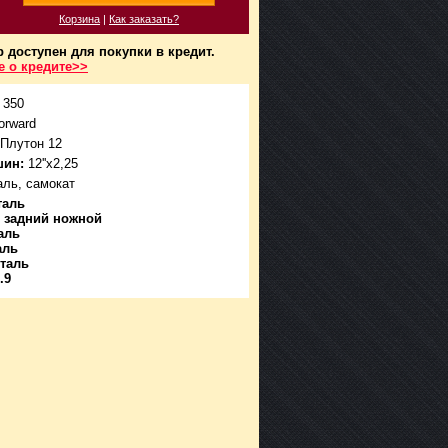
Корзина
|
Как заказать?
р доступен для покупки в кредит.
 о кредите>>
350
orward
Плутон 12
шин:
12''x2,25
ль, самокат
таль
:
задний ножной
таль
аль
сталь
.9